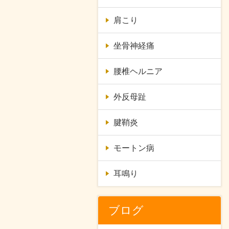
肩こり
坐骨神経痛
腰椎ヘルニア
外反母趾
腱鞘炎
モートン病
耳鳴り
ブログ