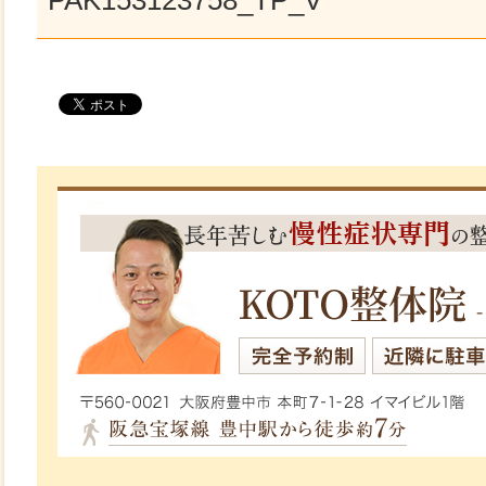
PAK153123758_TP_V