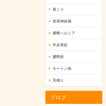
肩こり
坐骨神経痛
腰椎ヘルニア
外反母趾
腱鞘炎
モートン病
耳鳴り
ブログ